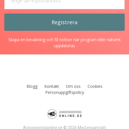
Skapa en bevakning och få notiser när program eller nätverk
uppdateras
Blogg
Kontakt
Om oss
Cookies
Personuppgiftspolicy
Annonseringonline.se © 2026 Med ensamrätt