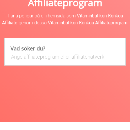
Affiliateprogram
Tjäna pengar på din hemsida som
Vitaminbutiken Kenkou
Affiliate
genom dessa
Vitaminbutiken Kenkou Affiliateprogram
!
Vad söker du?