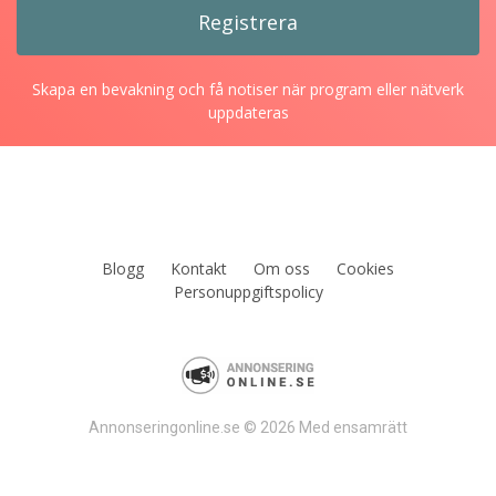
Skapa en bevakning och få notiser när program eller nätverk
uppdateras
Blogg
Kontakt
Om oss
Cookies
Personuppgiftspolicy
Annonseringonline.se © 2026 Med ensamrätt