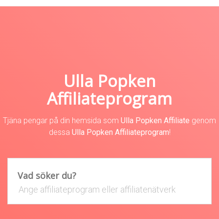
Ulla Popken
Affiliateprogram
Tjäna pengar på din hemsida som
Ulla Popken Affiliate
genom
dessa
Ulla Popken Affiliateprogram
!
Vad söker du?