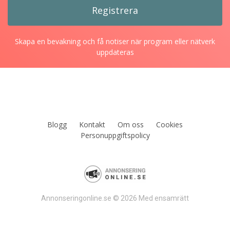
Skapa en bevakning och få notiser när program eller nätverk
uppdateras
Blogg
Kontakt
Om oss
Cookies
Personuppgiftspolicy
Annonseringonline.se © 2026 Med ensamrätt