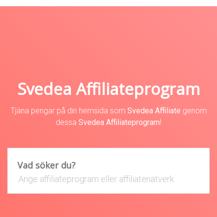
Svedea Affiliateprogram
Tjäna pengar på din hemsida som
Svedea Affiliate
genom
dessa
Svedea Affiliateprogram
!
Vad söker du?