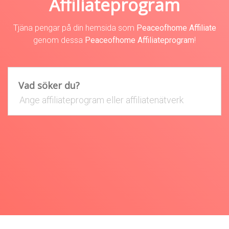
Affiliateprogram
Tjäna pengar på din hemsida som
Peaceofhome Affiliate
genom dessa
Peaceofhome Affiliateprogram
!
Vad söker du?