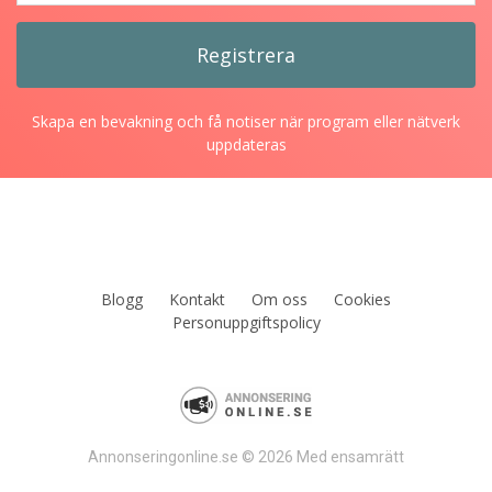
Skapa en bevakning och få notiser när program eller nätverk
uppdateras
Blogg
Kontakt
Om oss
Cookies
Personuppgiftspolicy
Annonseringonline.se © 2026 Med ensamrätt