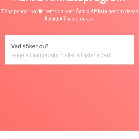
Tjäna pengar på din hemsida som
Åshild Affiliate
genom dessa
Åshild Affiliateprogram
!
Vad söker du?