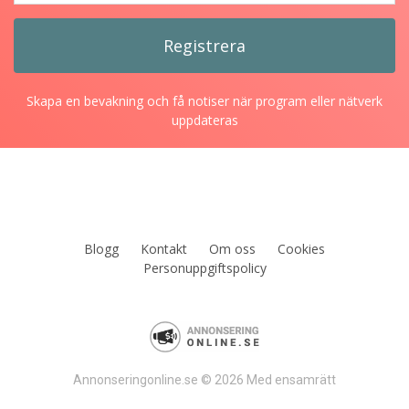
Skapa en bevakning och få notiser när program eller nätverk
uppdateras
Blogg
Kontakt
Om oss
Cookies
Personuppgiftspolicy
Annonseringonline.se © 2026 Med ensamrätt