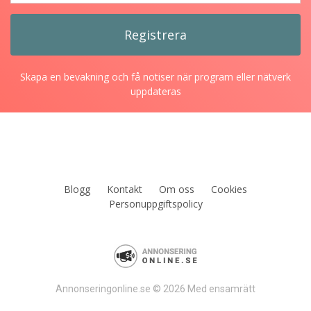
Skapa en bevakning och få notiser när program eller nätverk
uppdateras
Blogg
Kontakt
Om oss
Cookies
Personuppgiftspolicy
Annonseringonline.se © 2026 Med ensamrätt