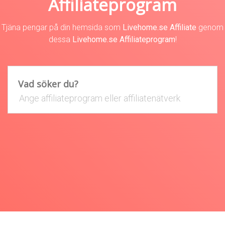
Affiliateprogram
Tjäna pengar på din hemsida som
Livehome.se Affiliate
genom
dessa
Livehome.se Affiliateprogram
!
Vad söker du?