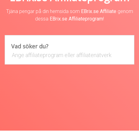
Tjäna pengar på din hemsida som
EBrix.se Affiliate
genom
dessa
EBrix.se Affiliateprogram
!
Vad söker du?