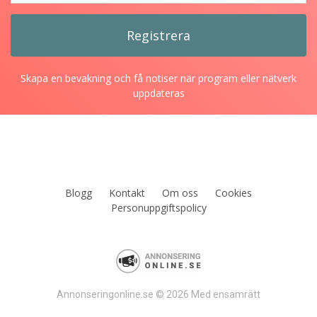
Skapa en bevakning och få notiser när program eller nätverk
uppdateras
Blogg
Kontakt
Om oss
Cookies
Personuppgiftspolicy
Annonseringonline.se © 2026 Med ensamrätt